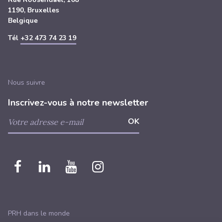
1190, Bruxelles
Belgique
Tél
+32 473 74 23 19
Nous suivre
Inscrivez-vous à notre newsletter
Nous
Nous
Nous
Nous
retrouver
retrouver
retrouver
retrouver
sur
sur
sur
sur
PRH dans le monde