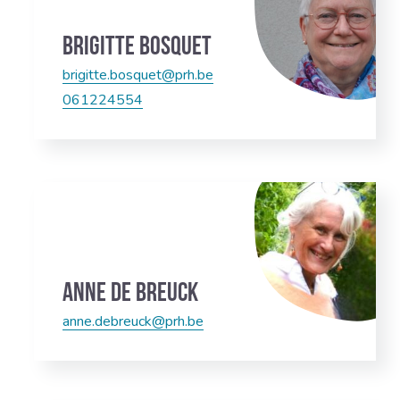
Brigitte Bosquet
brigitte.bosquet@prh.be
061224554
Anne De Breuck
anne.debreuck@prh.be