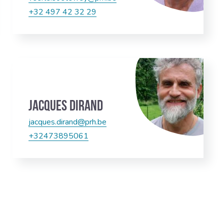
‭+32 497 42 32 29‬
Jacques Dirand
jacques.dirand@prh.be
+32473895061