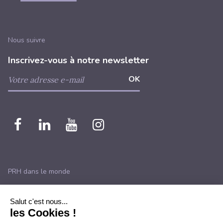
Nous suivre
Inscrivez-vous à notre newsletter
Nous
Nous
Nous
Nous
retrouver
retrouver
retrouver
retrouver
sur
sur
sur
sur
PRH dans le monde
Facebook
Linkedin
Youtube
instagram