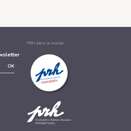
PRH dans le monde
wsletter
s
r
ouver
tagram