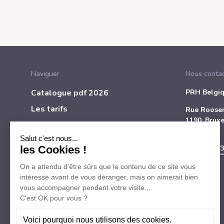
Naviguer
Nous contac
Catalogue pdf 2026
PRH Belgi
Les tarifs
Rue Roosen
1190, Bruxe
Questions fréquentes
Belgique
Mentions légales et vie privée
Tél
+32 473
Contact