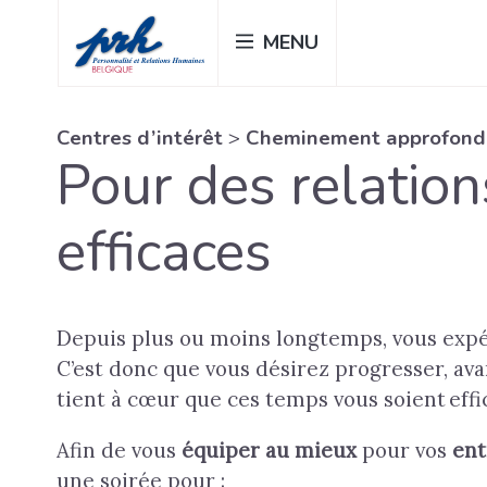
Passer
MENU
au
contenu
principal
Centres d’intérêt
>
Cheminement approfond
Pour des relatio
efficaces
Depuis plus ou moins longtemps, vous expér
C’est donc que vous désirez progresser, av
tient à cœur que ces temps vous soient effi
Afin de
vous
équiper au mieux
pour vos
ent
une soirée
pour :