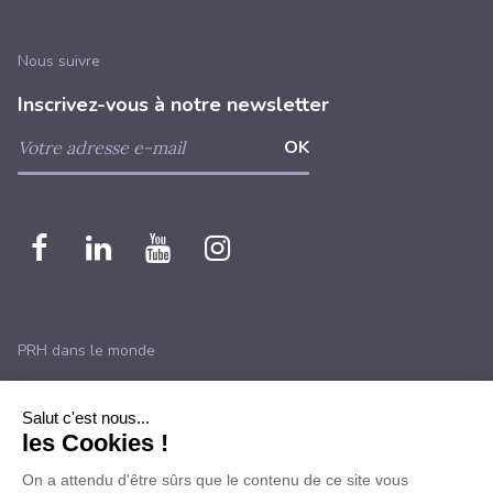
Nous suivre
Inscrivez-vous à notre newsletter
Nous
Nous
Nous
Nous
retrouver
retrouver
retrouver
retrouver
sur
sur
sur
sur
PRH dans le monde
Facebook
Linkedin
Youtube
instagram