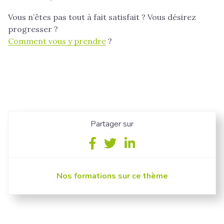
Vous n’êtes pas tout à fait satisfait ? Vous désirez
progresser ?
Comment vous y prendre
?
Partager sur
Partager
Partager
Partager
sur
sur
sur
Facebook
Twitter
Linkedin
Nos formations sur ce thème