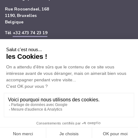
Rue Roosendael, 168
1190, Bruxelles
Belgique
Tél
+32 473 74 23 19
Nous suivre
Inscrivez-vous à notre newsletter
Nous
Nous
Nous
Nous
retrouver
retrouver
retrouver
retrouver
Rechercher
Mon
Mon