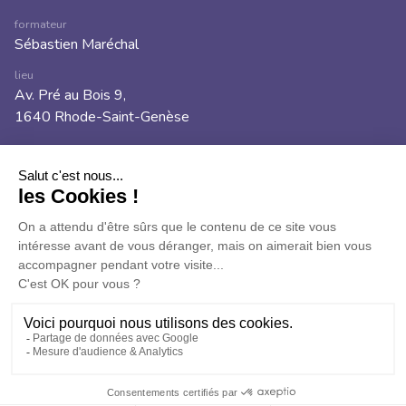
formateur
Sébastien Maréchal
lieu
Av. Pré au Bois 9,
1640 Rhode-Saint-Genèse
autres actions
Voir le contenu de cette formation
Choisir une autre date
Conditions d’annulation