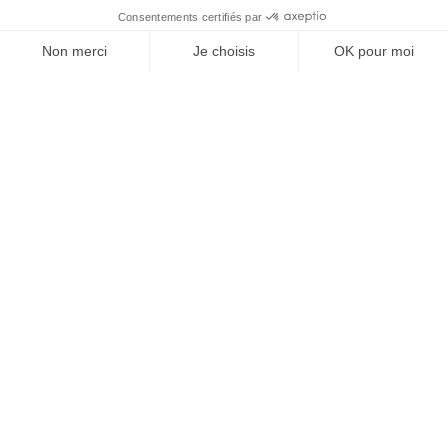
Naviguer
Rechercher
Mon
Mon
Catalogue pdf 2026
compte
panier
Les tarifs
Questions fréquentes
Mentions légales et vie privée
Contact
Politique de confidentialité
Nous contacter
PRH Belgique francophone
Rue Roosendael, 168
1190, Bruxelles
Belgique