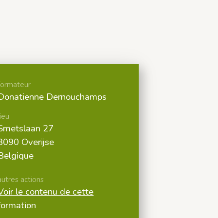
formateur
Donatienne Dernouchamps
lieu
Smetslaan 27
3090 Overijse
Belgique
autres actions
Voir le contenu de cette
formation