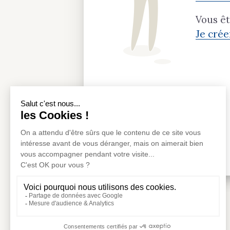
Vous ê
Je cré