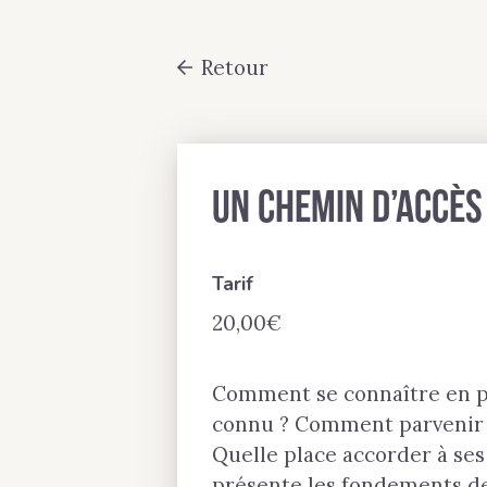
Passer
au
Retour
contenu
principal
Un chemin d’accès
Tarif
20,00
€
Comment se connaître en pr
connu ? Comment parvenir à
Quelle place accorder à ses
présente les fondements de 