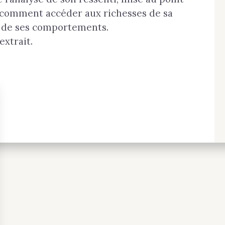
la
 comment accéder aux richesses de sa
vie
s de ses comportements.
en
profondeur
extrait.