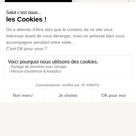
Formations pour couples 2025
Publié le
14/01/2025
"Oser la vie à deux, c’est avoir une confiance
positive en soi, en l’autre et dans le couple. C’est
oser …
Lire cette actualité
Rechercher
Mon
Mon
compte
panier
›