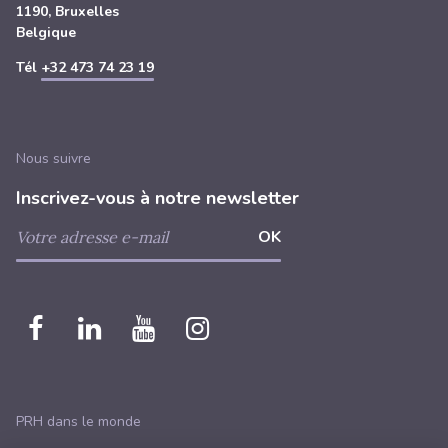
1190, Bruxelles
Belgique
Tél
+32 473 74 23 19
Nous suivre
Inscrivez-vous à notre newsletter
Nous
Nous
Nous
Nous
retrouver
retrouver
retrouver
retrouver
sur
sur
sur
sur
PRH dans le monde