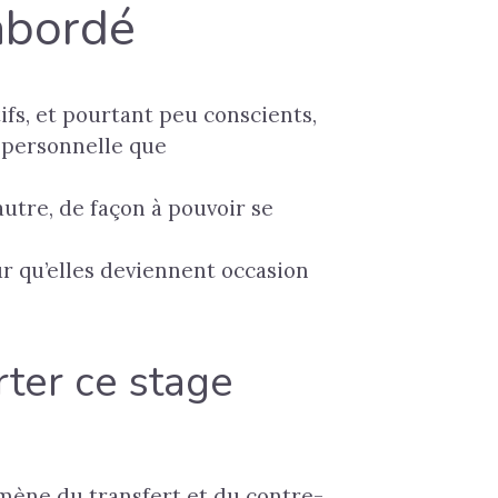
abordé
fs, et pourtant peu conscients,
e personnelle que
’autre, de façon à pouvoir se
our qu’elles deviennent occasion
ter ce stage
ène du transfert et du contre-