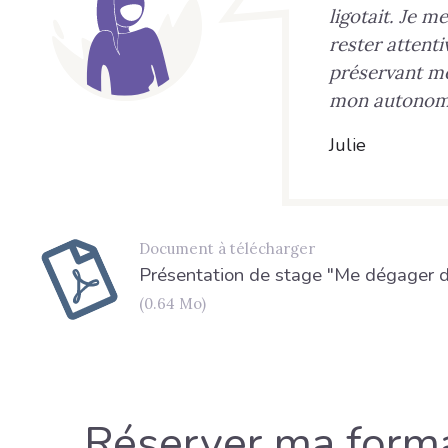
ligotait. Je m
rester attent
préservant me
mon autonom
Julie
Document à télécharger
Présentation de stage "Me dégager de
(0.64 Mo)
Réserver ma form