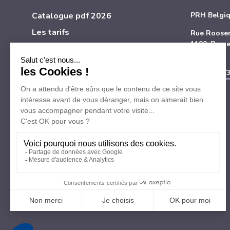
Catalogue pdf 2026
PRH Belgi
Les tarifs
Rue Roosen
1190, Bruxe
Questions fréquentes
Belgique
Mentions légales et vie privée
Tél
+32 473
Contact
Développé par