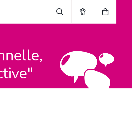
Rechercher
Mon
Mon
compte
panier
nnelle,
ctive"