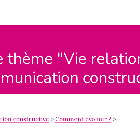
 thème "Vie relatio
mmunication constru
ation constructive
>
Comment évoluer ?
>