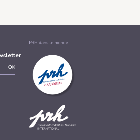
PRH dans le monde
wsletter
s
r
ouver
tagram