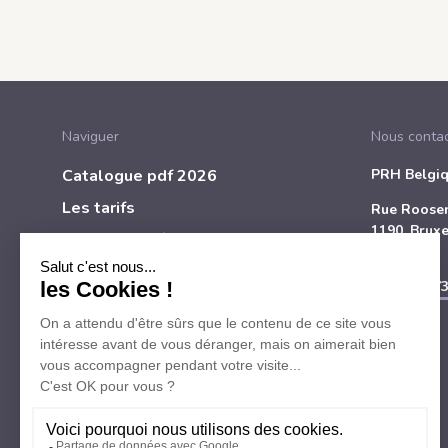
Naviguer
Nous contac
Catalogue pdf 2026
PRH Belgi
Les tarifs
Rue Roosen
1190, Bruxe
Questions fréquentes
Belgique
Mentions légales et vie privée
Tél
+32 473
Contact