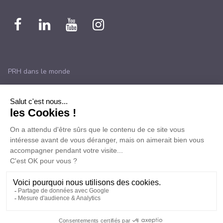
Nous
Nous
Nous
Nous
retrouver
retrouver
retrouver
retrouver
sur
sur
sur
sur
PRH dans le monde
Facebook
Linkedin
Youtube
instagram
Développé par