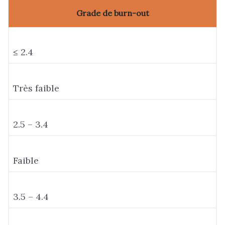
Grade de burn-out
≤ 2.4
Très faible
2.5 – 3.4
Faible
3.5 – 4.4