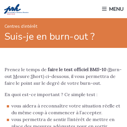
Passer
MENU
au
contenu
principal
Centres d’intérêt
Suis-je en burn-out ?
Prenez le temps de
faire le test officiel BMS-10
(
B
urn-
out
M
esure
S
hort) ci-dessous, il vous permettra de
faire le point sur le degré de votre burn-out.
En quoi est-ce important ? Ce simple test :
vous aidera à reconnaître votre situation réelle et
du même coup à commencer à l’accepter.
vous permettra de sentir l’intérêt de mettre en
place des mesures adéquates pour en sortir.