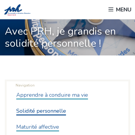
Passer
MENU
au
contenu
principal
Avec PRH, je grandis en
solidité personnelle !
Navigation
Apprendre à conduire ma vie
Solidité personnelle
Maturité affective